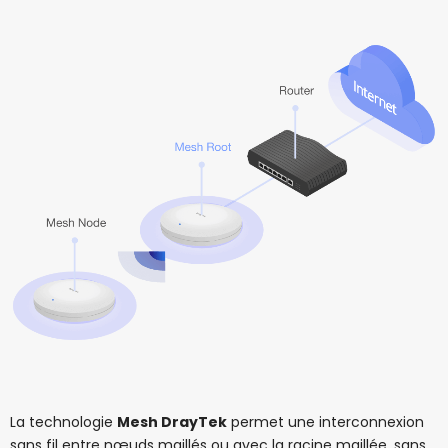
La technologie
Mesh DrayTek
permet une interconnexion
sans fil entre nœuds maillés ou avec la racine maillée, sans