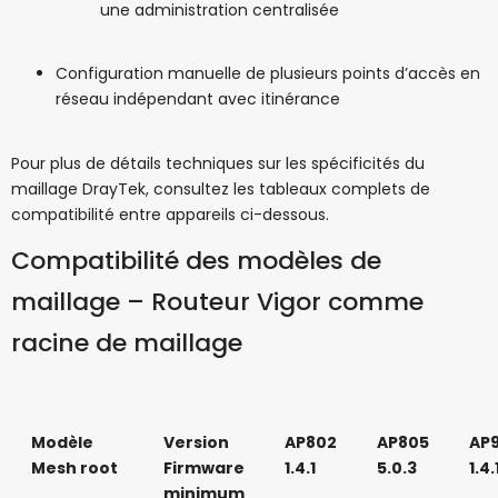
une administration centralisée
Configuration manuelle de plusieurs points d’accès en
réseau indépendant avec itinérance
Pour plus de détails techniques sur les spécificités du
maillage DrayTek, consultez les tableaux complets de
compatibilité entre appareils ci-dessous.
Compatibilité des modèles de
maillage – Routeur Vigor comme
racine de maillage
Modèle
Version
AP802
AP805
AP
Mesh root
Firmware
1.4.1
5.0.3
1.4.
minimum