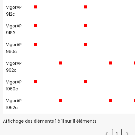
VigorAP
912c
VigorAP
918R
VigorAP
960c
VigorAP
962c
VigorAP
1060c
VigorAP
1062c
Affichage des éléments 1 à 11 sur 11 éléments
❮
1
❯