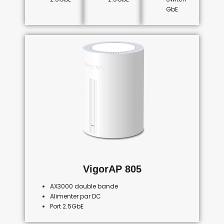
GbE
VigorAP 805
AX3000 double bande
Alimenter par DC
Port 2.5GbE