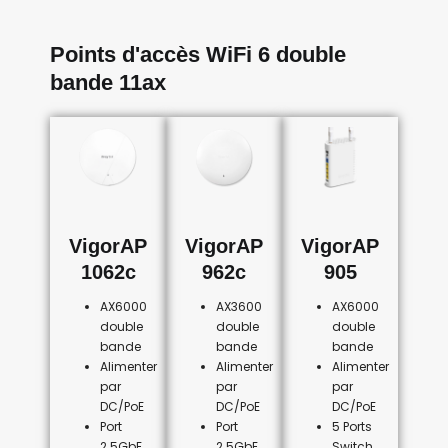
Points d'accès WiFi 6 double
bande 11ax
VigorAP
VigorAP
VigorAP
1062c
962c
905
AX6000
AX3600
AX6000
double
double
double
bande
bande
bande
Alimenter
Alimenter
Alimenter
par
par
par
DC/PoE
DC/PoE
DC/PoE
Port
Port
5 Ports
2.5GbE
2.5GbE
Switch