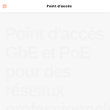
Point d’accès
Point d'accès
GbE et PoE
pour des
réseaux
professionnel