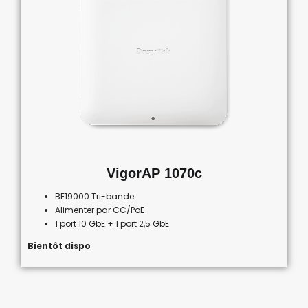
VigorAP 1070c
BE19000 Tri-bande
Alimenter par CC/PoE
1 port 10 GbE + 1 port 2,5 GbE
Bientôt dispo